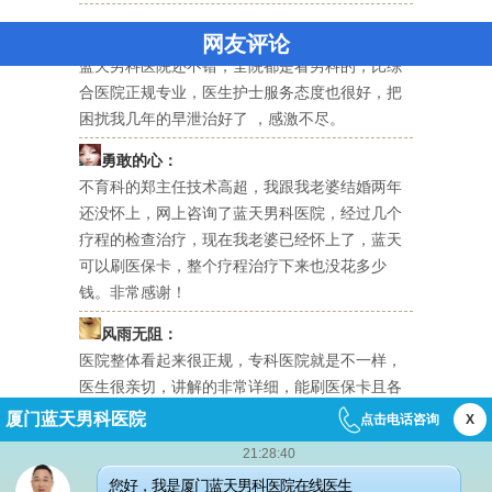
美国队长：
网友评论
蓝天男科医院还不错，全院都是看男科的，比综
合医院正规专业，医生护士服务态度也很好，把
困扰我几年的早泄治好了 ，感激不尽。
勇敢的心：
不育科的郑主任技术高超，我跟我老婆结婚两年
还没怀上，网上咨询了蓝天男科医院，经过几个
疗程的检查治疗，现在我老婆已经怀上了，蓝天
可以刷医保卡，整个疗程治疗下来也没花多少
钱。非常感谢！
风雨无阻：
医院整体看起来很正规，专科医院就是不一样，
医生很亲切，讲解的非常详细，能刷医保卡且各
项治疗费用也很透明，不像其它医院乱收费。
厦门蓝天男科医院
点击电话咨询
X
依然是你：
21:28:40
一夜风流后，下体不舒服，很担心染上性病，经
您好，我是厦门蓝天男科医院在线医生