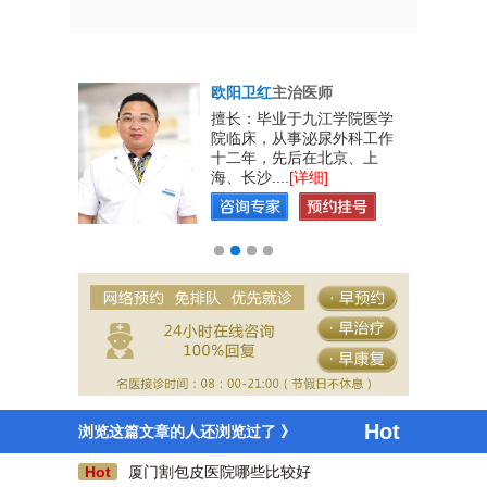
欧阳卫红
主治医师
男性生殖系
擅长：毕业于九江学院医学
、教学、工
院临床，从事泌尿外科工作
实的专业理
十二年，先后在北京、上
海、长沙....
[详细]
咫尺天涯
前几天去了厦门蓝天男科医院割包皮，现在已经
Hot
浏览这篇文章的人还浏览过了 》
好的差不多了，刷医保卡费用也不贵，好评一
Hot
厦门割包皮医院哪些比较好
个。