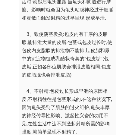
活时,勃起后龟头显露,当龟头和阴道进行摩
擦、影响时就会因为龟头粘膜神经过于细腻
和灵敏而触发射精的过早呈现,形成早泄.
3、致使阴茎发炎:包皮内有丰厚的皮脂
腺,能排泄大量的皮脂.包茎或包皮过长时,使
包皮内皮脂腺的排泄物不能排出,皮脂和尿
中的沉淀物组成乳酪状奇臭的"包皮垢"(包
皮垢:正如各部位肌肤会排泄皮脂相同,包皮
的皮脂腺也会排泄皮脂).
4、不射精:包皮过长形成早泄的原因相
反,不射精往往是包茎形成的.在这种状况下,
因为龟头受到了肌肤的过火维护,龟头丰厚
的神经传导性影响、激起性兴奋的功用不
见,在性生活中达不到激起射精所需的影响
强度,就简单呈现不射精了.