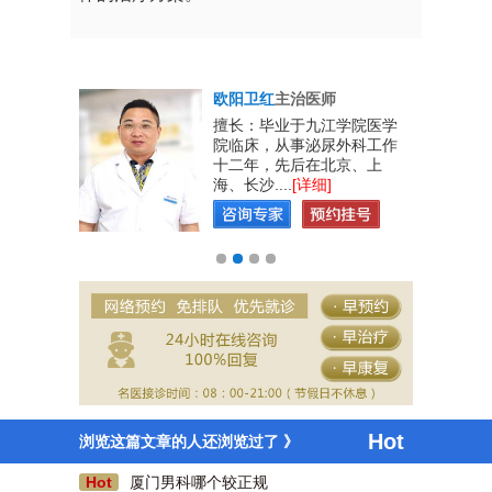
欧阳卫红
主治医师
男性生殖系
擅长：毕业于九江学院医学
、教学、工
院临床，从事泌尿外科工作
实的专业理
十二年，先后在北京、上
海、长沙....
[详细]
咫尺天涯
前几天去了厦门蓝天男科医院割包皮，现在已经
Hot
浏览这篇文章的人还浏览过了 》
好的差不多了，刷医保卡费用也不贵，好评一
个。
Hot
厦门男科哪个较正规