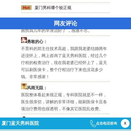
Hot
厦门男科哪个较正规
美国队长：
蓝天男科医院还不错，全院都是看男科的，比综
合医院正规专业，医生护士服务态度也很好，把
网友评论
困扰我几年的早泄治好了 ，感激不尽。
勇敢的心：
不育科的郑主任技术高超，我跟我老婆结婚两年
还没怀上，网上咨询了蓝天男科医院，经过几个
疗程的检查治疗，现在我老婆已经怀上了，蓝天
可以刷医保卡，整个疗程治疗下来也没花多少
钱。非常感谢！
风雨无阻：
医院整体看起来很正规，专科医院就是不一样，
医生很亲切，讲解的非常详细，能刷医保卡且各
项治疗费用也很透明，不像其它医院乱收费。
依然是你：
厦门蓝天男科医院
点击电话咨询
X
一夜风流后，下体不舒服，很担心染上性病，经