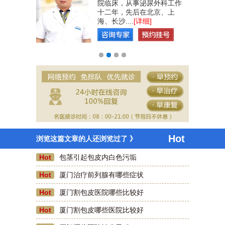
、教学、工
院临床，从事泌尿外科工作
实的专业理
十二年，先后在北京、上
海、长沙....
[详细]
Hot
浏览这篇文章的人还浏览过了 》
Hot
包茎引起包皮内白色污垢
Hot
厦门治疗前列腺有哪些症状
咫尺天涯
Hot
厦门割包皮医院哪些比较好
前几天去了厦门蓝天男科医院割包皮，现在已经
好的差不多了，刷医保卡费用也不贵，好评一
Hot
厦门割包皮哪些医院比较好
个。