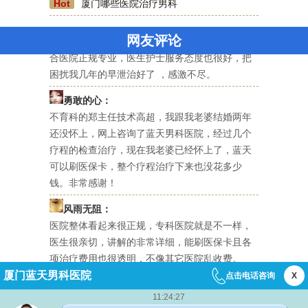
Hot
厦门哪些医院治疗男科
美国队长：
蓝天男科医院还不错，全院都是看男科的，比综
网友评论
合医院正规专业，医生护士服务态度也很好，把
困扰我几年的早泄治好了 ，感激不尽。
勇敢的心：
不育科的郑主任技术高超，我跟我老婆结婚两年
还没怀上，网上咨询了蓝天男科医院，经过几个
疗程的检查治疗，现在我老婆已经怀上了，蓝天
可以刷医保卡，整个疗程治疗下来也没花多少
钱。非常感谢！
风雨无阻：
医院整体看起来很正规，专科医院就是不一样，
医生很亲切，讲解的非常详细，能刷医保卡且各
项治疗费用也很透明，不像其它医院乱收费。
厦门蓝天男科医院
点击电话咨询
X
依然是你：
11:24:27
一夜风流后，下体不舒服，很担心染上性病，经