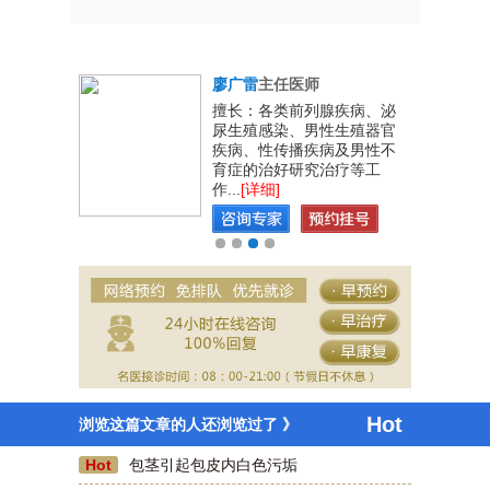
师
廖广雷
主任医师
江学院医学
擅长：各类前列腺疾病、泌
尿外科工作
尿生殖感染、男性生殖器官
北京、上
疾病、性传播疾病及男性不
育症的治好研究治疗等工
作...
[详细]
Hot
浏览这篇文章的人还浏览过了 》
咫尺天涯
前几天去了厦门蓝天男科医院割包皮，现在已经
Hot
包茎引起包皮内白色污垢
好的差不多了，刷医保卡费用也不贵，好评一