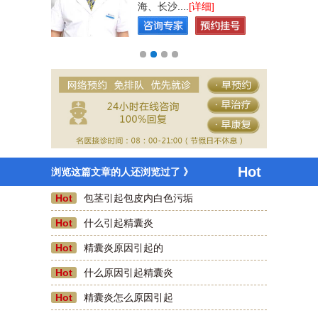
海、长沙....
[详细]
Hot
浏览这篇文章的人还浏览过了 》
Hot
包茎引起包皮内白色污垢
Hot
什么引起精囊炎
Hot
精囊炎原因引起的
咫尺天涯
Hot
什么原因引起精囊炎
前几天去了厦门蓝天男科医院割包皮，现在已经
Hot
精囊炎怎么原因引起
好的差不多了，刷医保卡费用也不贵，好评一
个。