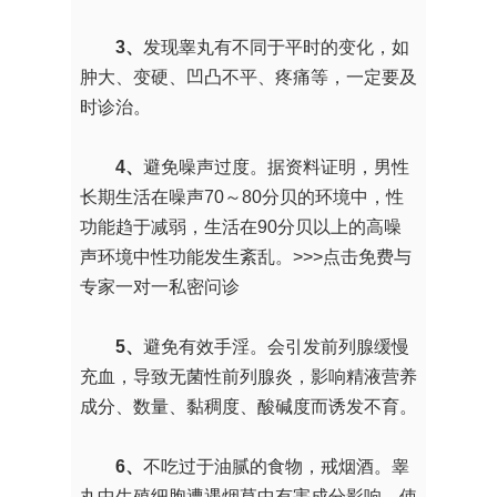
3、
发现睾丸有不同于平时的变化，如
肿大、变硬、凹凸不平、疼痛等，一定要及
时诊治。
4、
避免噪声过度。据资料证明，男性
长期生活在噪声70～80分贝的环境中，性
功能趋于减弱，生活在90分贝以上的高噪
声环境中性功能发生紊乱。
>>>点击免费与
专家一对一私密问诊
5、
避免有效手淫。会引发前列腺缓慢
充血，导致无菌性前列腺炎，影响精液营养
成分、数量、黏稠度、酸碱度而诱发不育。
6、
不吃过于油腻的食物，戒烟酒。睾
丸中生殖细胞遭遇烟草中有害成分影响，使