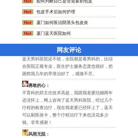
Hot
如何判断自己是否需要割包皮
Hot
包皮手术后如何护理
咫尺天涯
Hot
厦门如何医治阴茎头包皮炎
前几天去了厦门蓝天男科医院割包皮，现在已经
好的差不多了，刷医保卡费用也不贵，好评一
Hot
厦门蓝天医院如何
个。
网友评论
美国队长：
蓝天男科医院还不错，全院都是看男科的，比综
合医院正规专业，医生护士服务态度也很好，把
困扰我几年的早泄治好了 ，感激不尽。
勇敢的心：
不育科的郑主任技术高超，我跟我老婆结婚两年
还没怀上，网上咨询了蓝天男科医院，经过几个
疗程的检查治疗，现在我老婆已经怀上了，蓝天
可以刷医保卡，整个疗程治疗下来也没花多少
钱。非常感谢！
风雨无阻：