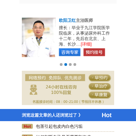
欧阳卫红
主治医师
男性生殖系
擅长：毕业于九江学院医学
、教学、工
院临床，从事泌尿外科工作
实的专业理
十二年，先后在北京、上
海、长沙....
[详细]
Hot
浏览这篇文章的人还浏览过了 》
Hot
包茎引起包皮内白色污垢