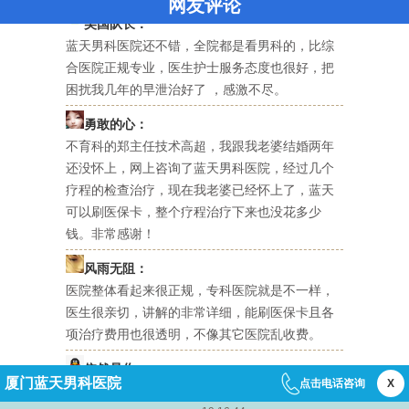
网友评论
美国队长：
蓝天男科医院还不错，全院都是看男科的，比综
合医院正规专业，医生护士服务态度也很好，把
困扰我几年的早泄治好了 ，感激不尽。
勇敢的心：
不育科的郑主任技术高超，我跟我老婆结婚两年
还没怀上，网上咨询了蓝天男科医院，经过几个
疗程的检查治疗，现在我老婆已经怀上了，蓝天
可以刷医保卡，整个疗程治疗下来也没花多少
钱。非常感谢！
风雨无阻：
医院整体看起来很正规，专科医院就是不一样，
医生很亲切，讲解的非常详细，能刷医保卡且各
项治疗费用也很透明，不像其它医院乱收费。
依然是你：
厦门蓝天男科医院
点击电话咨询
X
一夜风流后，下体不舒服，很担心染上性病，经
医院简介
|
在线咨询
|
免费电话
|
来院路线
朋友推荐，来到蓝天男科医院做了个性病排查，